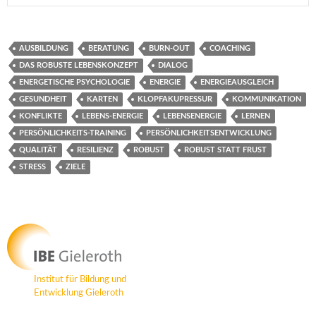
AUSBILDUNG
BERATUNG
BURN-OUT
COACHING
DAS ROBUSTE LEBENSKONZEPT
DIALOG
ENERGETISCHE PSYCHOLOGIE
ENERGIE
ENERGIEAUSGLEICH
GESUNDHEIT
KARTEN
KLOPFAKUPRESSUR
KOMMUNIKATION
KONFLIKTE
LEBENS-ENERGIE
LEBENSENERGIE
LERNEN
PERSÖNLICHKEITS-TRAINING
PERSÖNLICHKEITSENTWICKLUNG
QUALITÄT
RESILIENZ
ROBUST
ROBUST STATT FRUST
STRESS
ZIELE
Institut für Bildung und
Entwicklung Gieleroth