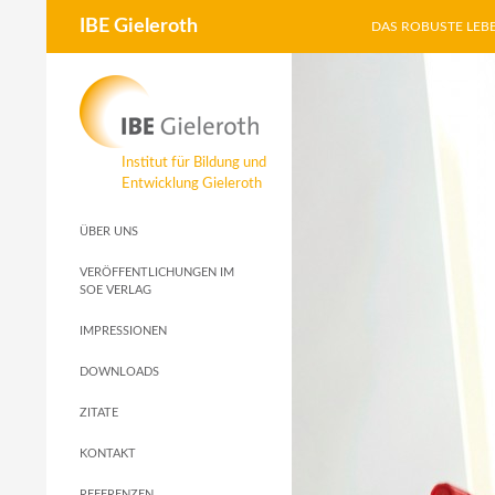
Suchen
IBE Gieleroth
DAS ROBUSTE LEB
Zum
Inhalt
springen
Institut für Bildung und
Entwicklung Gieleroth
ÜBER UNS
VERÖFFENTLICHUNGEN IM
SOE VERLAG
IMPRESSIONEN
DOWNLOADS
ZITATE
KONTAKT
REFERENZEN