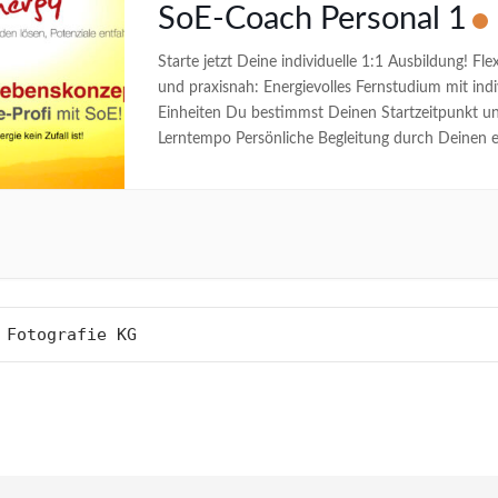
SoE-Coach Personal 1
Starte jetzt Deine individuelle 1:1 Ausbildung! Flex
und praxisnah: Energievolles Fernstudium mit ind
Einheiten Du bestimmst Deinen Startzeitpunkt u
Lerntempo Persönliche Begleitung durch Deinen 
Lehrtrainer / Deine eigene Lehrtrainerin Lerne g
es für Dich passt! Infos zur Ausbildung So läuft 
T
ab: Die Dauer und das Tempo bestimmst Du …
w
u
A
 Fotografie KG