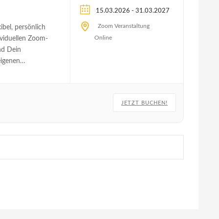
- 31.03.2027
15.03.2026
Zoom Veranstaltung
ibel, persönlich
Online
ividuellen Zoom-
nd Dein
eigenen
enau dann, wann
Deine Ausbildung
ermine
eiterlesen
→
JETZT BUCHEN!
nd
nmeldung