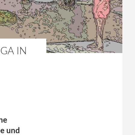
GA IN
he
le und