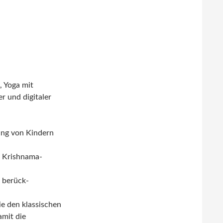
, Yoga mit
r und digitaler
ung von Kindern
T. Krishnama-
 berück-
ie den klassischen
amit die