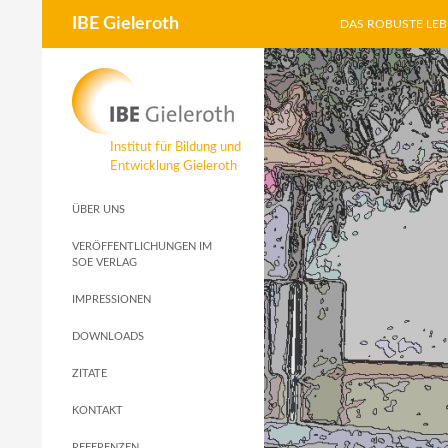
Suchen
IBE Gieleroth
DAS ROBUSTE LE
Zum
Inhalt
springen
Institut für Bildung und
Entwicklung Gieleroth
ÜBER UNS
VERÖFFENTLICHUNGEN IM
SOE VERLAG
IMPRESSIONEN
DOWNLOADS
ZITATE
KONTAKT
REFERENZEN