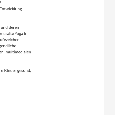
?
 Entwicklung
 und deren
 uralte Yoga in
rufezeichen
gendliche
len, multimedialen
re Kinder gesund,